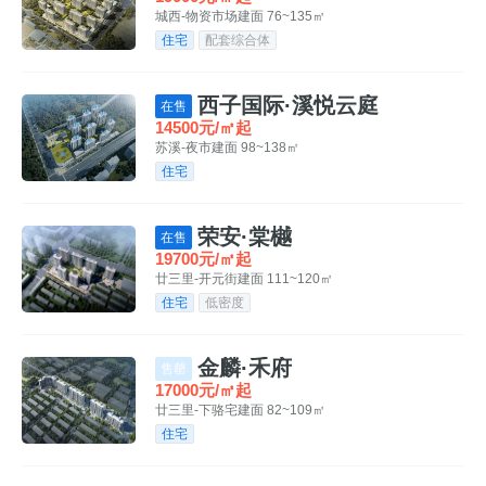
城西-物资市场
建面 76~135㎡
住宅
配套综合体
西子国际·溪悦云庭
在售
14500元/㎡起
苏溪-夜市
建面 98~138㎡
住宅
荣安·棠樾
在售
19700元/㎡起
廿三里-开元街
建面 111~120㎡
住宅
低密度
金麟·禾府
售罄
17000元/㎡起
廿三里-下骆宅
建面 82~109㎡
住宅