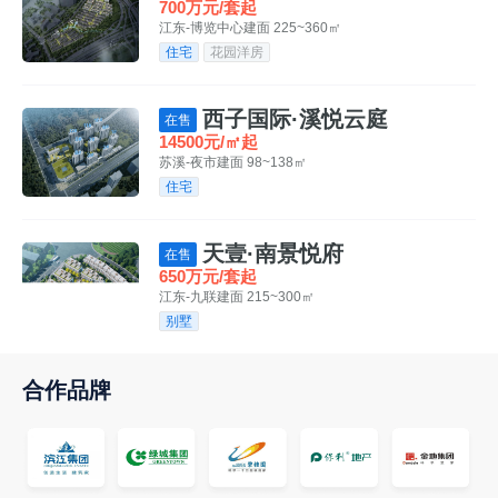
700万元/套起
江东-博览中心
建面 225~360㎡
住宅
花园洋房
西子国际·溪悦云庭
在售
14500元/㎡起
苏溪-夜市
建面 98~138㎡
住宅
天壹·南景悦府
在售
650万元/套起
江东-九联
建面 215~300㎡
别墅
合作品牌