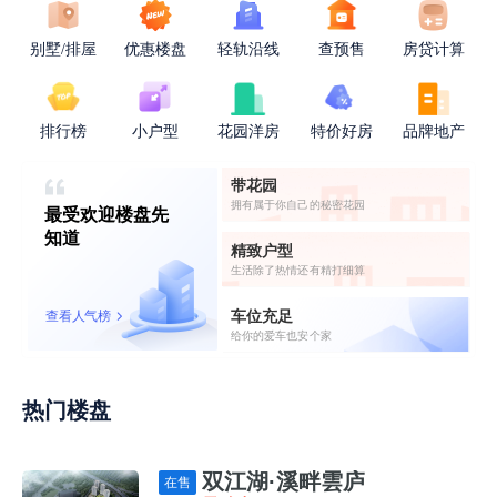
别墅/排屋
优惠楼盘
轻轨沿线
查预售
房贷计算
排行榜
小户型
花园洋房
特价好房
品牌地产
带花园
拥有属于你自己的秘密花园
最受欢迎楼盘先
知道
精致户型
生活除了热情还有精打细算
车位充足
查看人气榜
给你的爱车也安个家
热门楼盘
双江湖·溪畔雲庐
在售