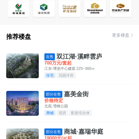
更多楼盘
推荐楼盘
双江湖·溪畔雲庐
在售
700万元/套起
江东-博览中心
建面 225~360㎡
住宅
花园洋房
嘉美金街
部分在售
价格待定
北苑-雪峰公园
商铺
现房
配套综合体
商城·嘉瑞华庭
部分在售
19000元/㎡起