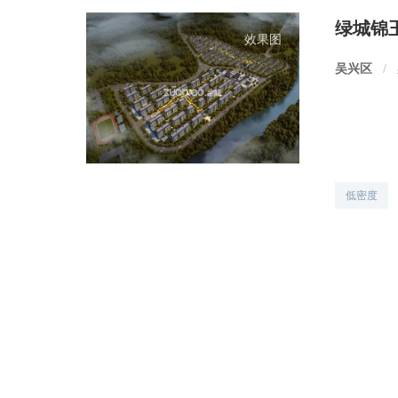
绿城锦
效果图
吴兴区
/
低密度