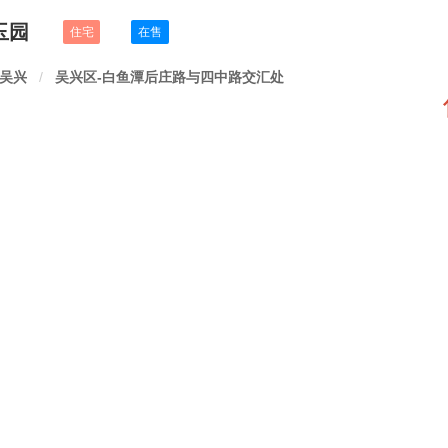
玉园
住宅
在售
吴兴
/
吴兴区-白鱼潭后庄路与四中路交汇处