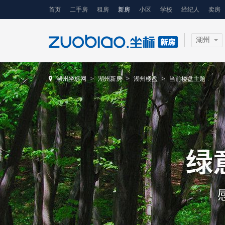
首页
二手房
租房
新房
小区
学校
经纪人
卖房
湖州
湖州坐标网
湖州新房
湖州楼盘
当前楼盘主题