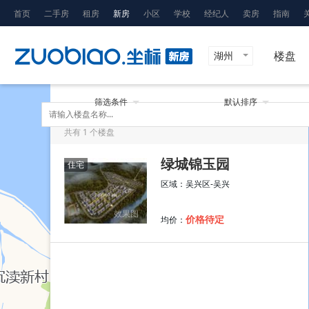
首页
二手房
租房
新房
小区
学校
经纪人
卖房
指南
楼盘
湖州
筛选条件
默认排序
共有
1
个楼盘
绿城锦玉园
住宅
区域：吴兴区-吴兴
效果图
均价：
价格待定