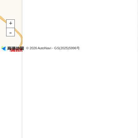
+
-
© 2026 AutoNavi
- GS(2025)5996号